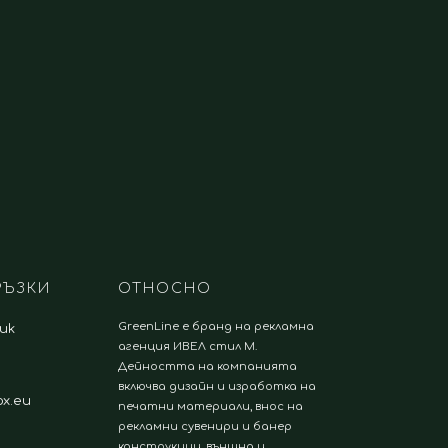
РЪЗКИ
ОТНОСНО
GreenLine е бранд на рекламна
.uk
агенция ИВЕЛ стил М.
Дейността на компанията
включва дизайн и изработка на
x.eu
печатни материали, внос на
рекламни сувенири и банер
конструкции, външна и