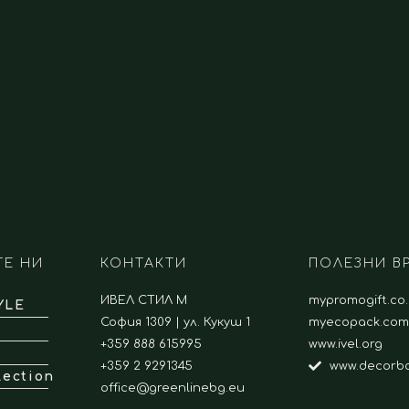
ТЕ НИ
КОНТАКТИ
ПОЛЕЗНИ В
ИВЕЛ СТИЛ М
mypromogift.co
YLE
София 1309 | ул. Кукуш 1
myecopack.com
e
+359 888 615995
www.ivel.org
+359 2 9291345
www.decorbo
lection
office@greenlinebg.eu