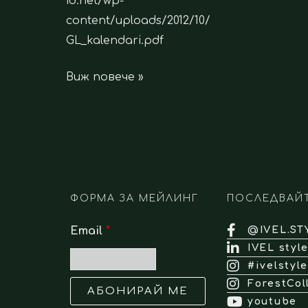
id.net/wp-
content/uploads/2012/10/
GL_kalendari.pdf
Виж повече »
ФОРМА ЗА МЕЙЛИНГ
ПОСЛЕДВАЙ
Email
*
@IVEL.ST
IVEL styl
#ivelstyle
ForestCol
АБОНИРАЙ МЕ
youtube