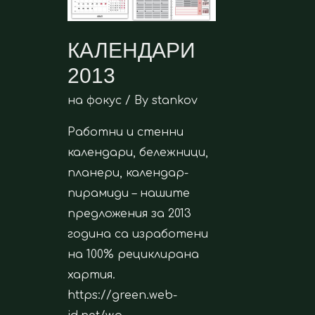
КАЛЕНДАРИ
2013
на фокус
/ By
stankov
Работни и стенни
календари, бележници,
планери, календар-
пирамиди – нашите
предложения за 2013
година са изработени
на 100% рециклирана
хартия.
https://green.web-