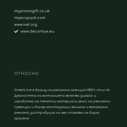
mypromogift.co.uk
myecopack.com
www.ivel.org
www.decorbox.eu
ОТНОСНО
GreenLine е бранд на рекламна агенция ИВЕЛ стил М.
Дейността на компанията включва дизайн и
изработка на печатни материали, внос на рекламни
сувенири и банер конструкции, външна и вътрешна
реклама, дистрибуция на еко опаковки за бързо
хранене.