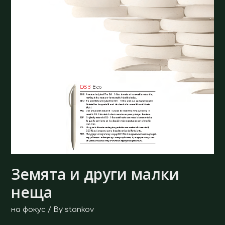
Земята и други малки
неща
на фокус
/ By
stankov