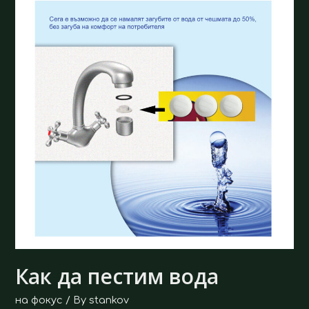
Как
да
пестим
вода
Как да пестим вода
на фокус
/ By
stankov