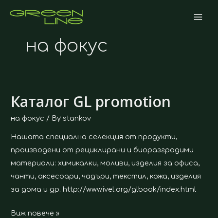
Skip
MAI
to
ME
content
на фокус
Каталог GL promotion
Каталог
GL
на фокус
/ By
stankov
promotion
Нашата специална селекция от продукти,
производени от рециклирани и биоразградими
материали: химикалки, моливи, изделия за офиса,
чанти, аксесоари, чадъри, текстил, кожа, изделия
за дома и др. http://www.ivel.org/glbook/index.html
Виж повече »