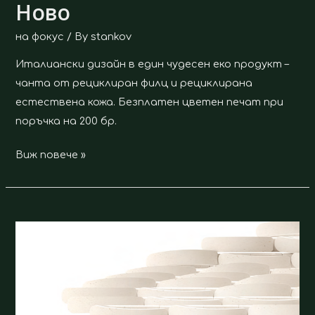
Ново
Ново
на фокус
/ By
stankov
Италиански дизайн в един чудесен еко продукт –
чанта от рециклиран филц и рециклирана
естествена кожа. Безплатен цветен печат при
поръчка на 200 бр.
Виж повече »
Земята
и
други
малки
неща