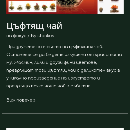
Цъфтящ чай
на фокус
/ By
stankov
Придружете ни в света на цъфтящия чай.
Оставете се да бъдете изкушени от красотата
му. Жасмин, лили и други фини цветове,
превръщат този цъфтящ чай с деликатен вкус в
уникално произведение на изкуството и
превръща всяка чаша чай в събитие.
Виж повече »