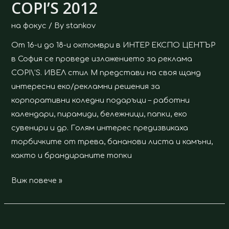
COPI’S 2012
на фокус
/ By
stankov
От 16-и до 18-и октомври в ИНТЕР ЕКСПО ЦЕНТЪР
в София се проведе изложението за реклама
COPI\’S. ИВЕЛ стил М представи на своя щанд
интересни еко/рекламни решения за
корпоративни коледни подаръци – работни
календари, пирамиди, бележници, папки, еко
сувенири и др. Голям интерес предизвикаха
торбичките от трева, бананови листа и камъни,
както и брандираните топки
Виж повече »