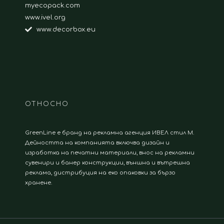
myecopack.com
www.ivel.org
www.decorbox.eu
ОТНОСНО
GreenLine е бранд на рекламна агенция ИВЕЛ стил М.
Дейността на компанията включва дизайн и
изработка на печатни материали, внос на рекламни
сувенири и банер конструкции, външна и вътрешна
реклама, дистрибуция на еко опаковки за бързо
хранене.