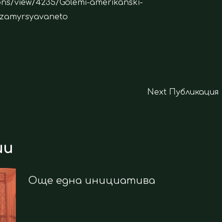
ons/view/4235/Golemi-amerikanski-
-zamyrsyavaneto
Next Публикация
ии
Още една инициатива