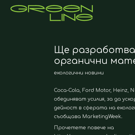
Skip
to
content
Post
navigation
Ще разработва
органични мат
екологични новини
Coca-Cola, Ford Motor, Heinz, N
обединяват усилия, за да ус
дейност в сферата на еколог
съобщава MarketingWeek.
Прочетете повече на