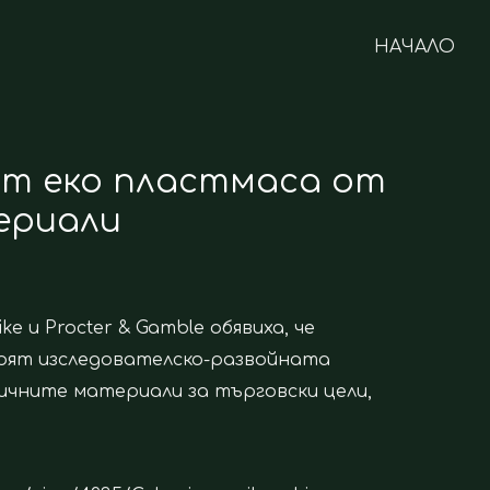
НАЧАЛО
т еко пластмаса от
ериали
ike и Procter & Gamble обявиха, че
корят изследователско-развойната
ичните материали за търговски цели,