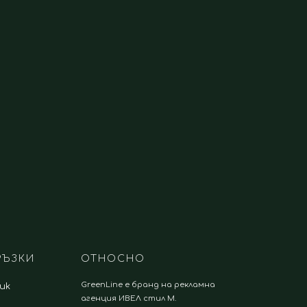
РЪЗКИ
ОТНОСНО
GreenLine е бранд на рекламна
.uk
агенция ИВЕЛ стил М.